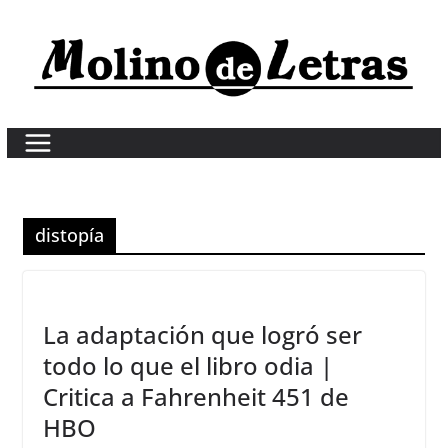
Skip
to
content
distopía
La adaptación que logró ser
todo lo que el libro odia |
Critica a Fahrenheit 451 de
HBO