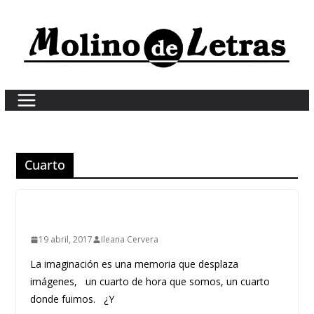
Skip
to
content
Cuarto
19 abril, 2017
Ileana Cervera
La imaginación es una memoria que desplaza
imágenes, un cuarto de hora que somos, un cuarto
donde fuimos. ¿Y