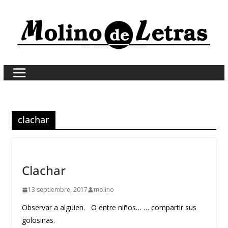
Skip
to
content
clachar
Clachar
13 septiembre, 2017
molino
Observar a alguien. O entre niños… … compartir sus
golosinas.