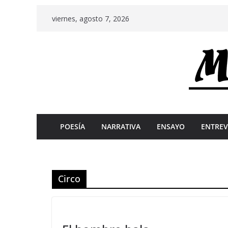
Skip
viernes, agosto 7, 2026
to
content
POESÍA
NARRATIVA
ENSAYO
ENTREV
Circo