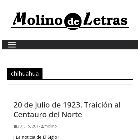
Skip
to
content
chihuahua
20 de julio de 1923. Traición al
Centauro del Norte
20 julio, 2017
molino
¡ La noticia de El Siglo !