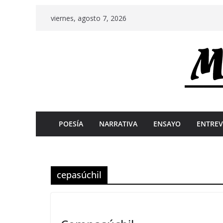
Skip
viernes, agosto 7, 2026
to
content
POESÍA
NARRATIVA
ENSAYO
ENTREV
cepasúchil