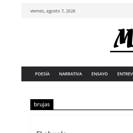
Skip
viernes, agosto 7, 2026
to
content
POESÍA
NARRATIVA
ENSAYO
ENTREV
brujas