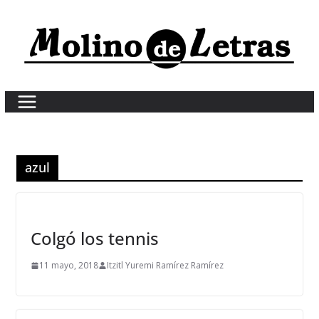
Skip
to
content
azul
Colgó los tennis
11 mayo, 2018
Itzitl Yuremi Ramírez Ramírez