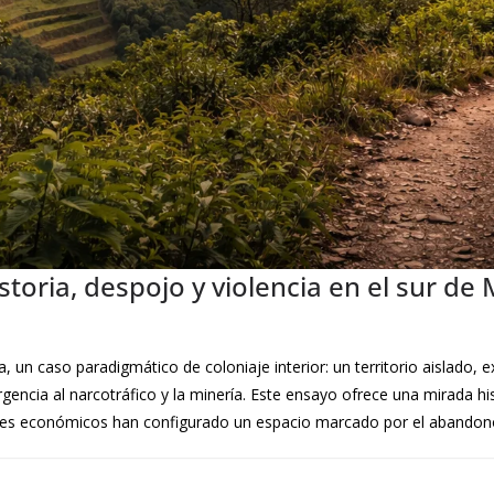
istoria, despojo y violencia en el sur de
a, un caso paradigmático de coloniaje interior: un territorio aislado
rgencia al narcotráfico y la minería. Este ensayo ofrece una mirada his
reses económicos han configurado un espacio marcado por el abandono, 