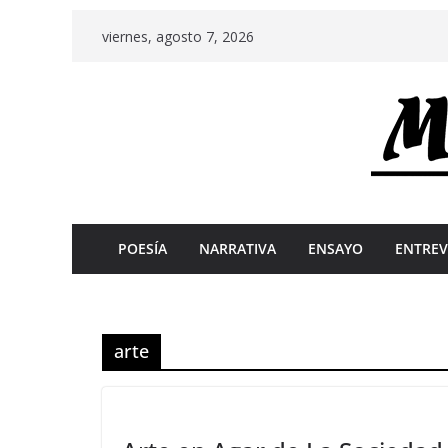
Skip
viernes, agosto 7, 2026
to
content
POESÍA
NARRATIVA
ENSAYO
ENTREV
arte