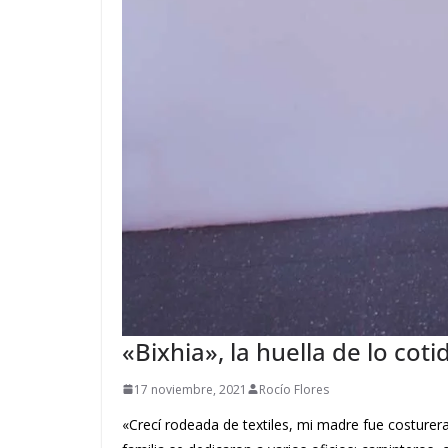
«Bixhia», la huella de lo coti
17 noviembre, 2021
Rocío Flores
«Crecí rodeada de textiles, mi madre fue costurer