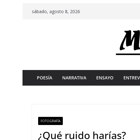
Skip
sábado, agosto 8, 2026
to
content
POESÍA
NARRATIVA
ENSAYO
ENTREV
FOTOGRAFÍA
¿Qué ruido harías?