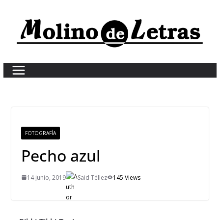
Skip
to
content
FOTOGRAFÍA
Pecho azul
14 junio, 2019
Said Téllez
145 Views