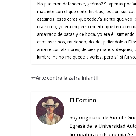
No pudieron defenderse, ¿cómo? Si apenas podían 
machete con el que corto hierbas, les abrí sus cu
asesinos, esas caras que todavía siento que veo, 
era sordo, yo era mi perro muerto que tenía un ma
amarrado de patas y de boca, yo era él, sintiendo 
esos asesinos, muriendo, dolido, pidiéndole a Dios
amarré con alambres, de pies y manos; después, tam
lumbre. Ya no me quedé a verlos, pero sí, sí fui y
Arte contra la zafra infantil
El Fortino
Soy originario de Vicente Gu
Egresé de la Universidad Au
licenciatura en Economía Agr