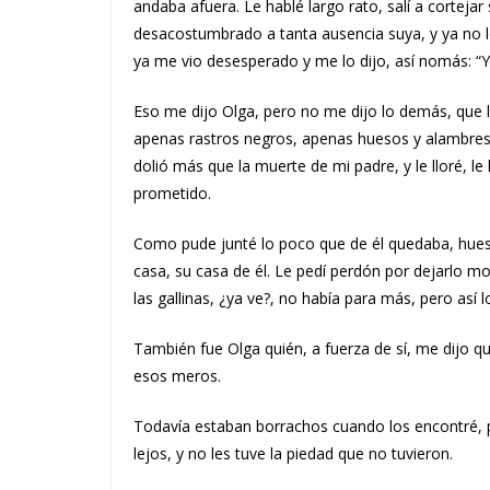
andaba afuera. Le hablé largo rato, salí a cortej
desacostumbrado a tanta ausencia suya, y ya no lo
ya me vio desesperado y me lo dijo, así nomás: “Ya
Eso me dijo Olga, pero no me dijo lo demás, que l
apenas rastros negros, apenas huesos y alambres. M
dolió más que la muerte de mi padre, y le lloré, le
prometido.
Como pude junté lo poco que de él quedaba, huesit
casa, su casa de él. Le pedí perdón por dejarlo mo
las gallinas, ¿ya ve?, no había para más, pero así lo
También fue Olga quién, a fuerza de sí, me dijo qu
esos meros.
Todavía estaban borrachos cuando los encontré, p
lejos, y no les tuve la piedad que no tuvieron.