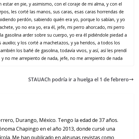
estar en pie, y asimismo, con el coraje de mi alma, y con el
erpos, les corté las manos, sus caras, esas caras horrendas de
pidiendo perdón, sabiendo quién era yo, porque lo sabían, y yo
chete, yo no era yo, era él, jefe, mi perro ahorcado, mi perro
la gasolina arder sobre su cuerpo, yo era él pidiéndole piedad a
 auxilio; y los corté a machetazos, y ya heridos, a todos los
bién los bañé de gasolina, todavía vivos, y así, así les prendí
o, y no me arrepiento de nada, jefe, no me arrepiento de nada
STAUACh podría ir a huelga el 1 de febrero
errero, Durango, México. Tengo la edad de 37 años.
tónoma Chapingo en el año 2013, donde cursé una
ícola. Me han publicado en algunas revistas como