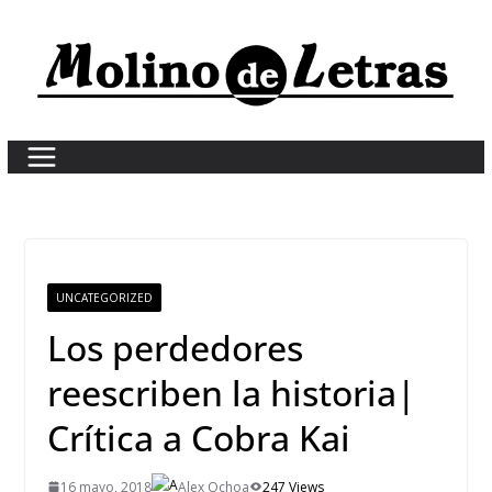
Skip
to
content
UNCATEGORIZED
Los perdedores
reescriben la historia|
Crítica a Cobra Kai
16 mayo, 2018
Alex Ochoa
247 Views