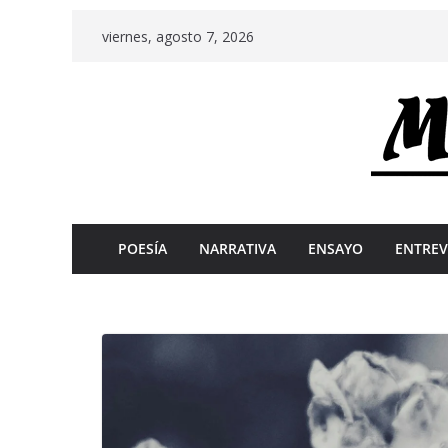
Skip
viernes, agosto 7, 2026
to
content
POESÍA
NARRATIVA
ENSAYO
ENTREV