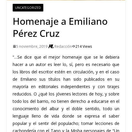
UNCATEGORIZED
Homenaje a Emiliano
Pérez Cruz
5 noviembre, 2019
Redacción
214 Views
“…
Se dice que el mejor homenaje
que se le debiera
hacer a un autor es leer
lo, sí, pero es necesario que
los libros del
escritor estén en circulación, y en el caso
de Emiliano sus títulos han sido publicados e
n su
mayoría en editoriales in
dependientes y con tirajes
reducidos. O
¿qué los jóvenes lectores de hoy, y sobre
todo los
del barrio, no tienen derecho a
educarse
en el
conocimiento del albur y
el doble sentido, todo un
lenguaje lleno
de vida donde se expresa el saber
popular y el s
entir del populacho; tomar lec
ciones de
cachondería
con el Tano y la
Misha
personajes de “Un