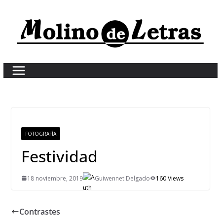
Skip
to
content
FOTOGRAFÍA
Festividad
18 noviembre, 2019
Guiwennet Delgado
160 Views
Contrastes