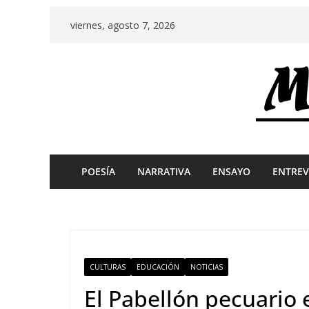
Skip
viernes, agosto 7, 2026
to
content
POESÍA
NARRATIVA
ENSAYO
ENTREV
CULTURAS
EDUCACIÓN
NOTICIAS
El Pabellón pecuario e