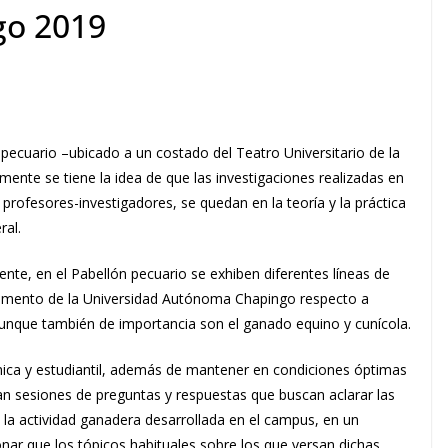
go 2019
pecuario –ubicado a un costado del Teatro Universitario de la
mente se tiene la idea de que las investigaciones realizadas en
rofesores-investigadores, se quedan en la teoría y la práctica
ral.
iente, en el Pabellón pecuario se exhiben diferentes líneas de
tamento de la Universidad Autónoma Chapingo respecto a
aunque también de importancia son el ganado equino y cunícola.
ica y estudiantil, además de mantener en condiciones óptimas
zan sesiones de preguntas y respuestas que buscan aclarar las
 la actividad ganadera desarrollada en el campus, en un
nar que los tópicos habituales sobre los que versan dichas