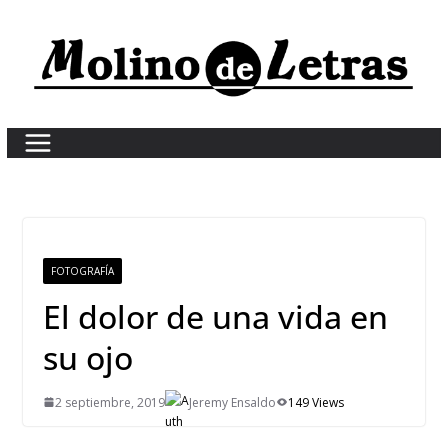
Skip
to
content
FOTOGRAFÍA
El dolor de una vida en
su ojo
2 septiembre, 2019
Jeremy Ensaldo
149 Views