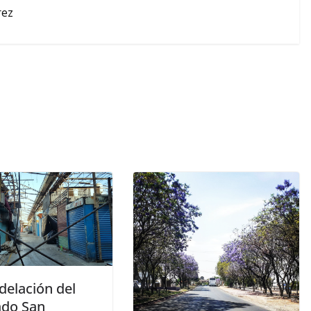
rez
elación del
do San