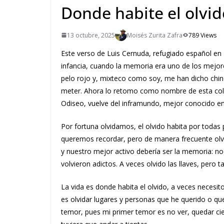
Donde habite el olvid
13 octubre, 2025
Moisés Zurita Zafra
789 Views
Este verso de Luis Cernuda, refugiado español en
infancia, cuando la memoria era uno de los mejor
pelo rojo y, mixteco como soy, me han dicho chi
meter. Ahora lo retomo como nombre de esta col
Odiseo, vuelve del inframundo, mejor conocido en
Por fortuna olvidamos, el olvido habita por toda
queremos recordar, pero de manera frecuente olv
y nuestro mejor activo debería ser la memoria: n
volvieron adictos. A veces olvido las llaves, per
La vida es donde habita el olvido, a veces neces
es olvidar lugares y personas que he querido o 
temor, pues mi primer temor es no ver, quedar ci