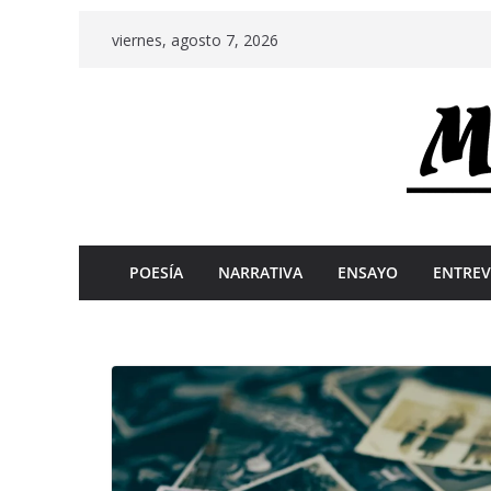
Skip
viernes, agosto 7, 2026
to
content
POESÍA
NARRATIVA
ENSAYO
ENTREV