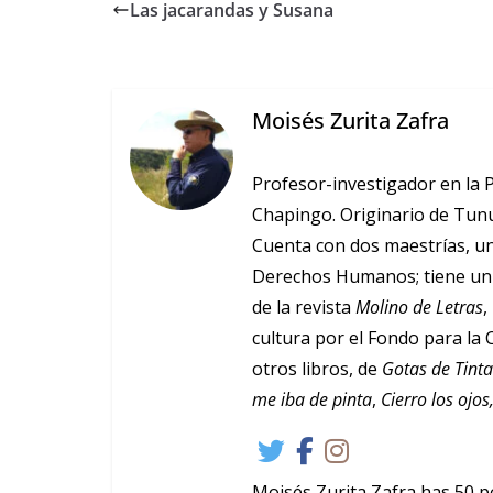
Las jacarandas y Susana
Moisés Zurita Zafra
Profesor-investigador en la 
Chapingo. Originario de Tunu
Cuenta con dos maestrías, un
Derechos Humanos; tiene un 
de la revista
Molino de Letras
,
cultura por el Fondo para la 
otros libros, de
Gotas de Tint
me iba de pinta
,
Cierro los ojo
Moisés Zurita Zafra has 50 p