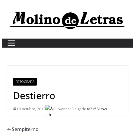
Skip
to
content
FOTOGRAFÍA
Destierro
10 octubre, 2019
Guiwennet Delgado
215 Views
Sempiterno