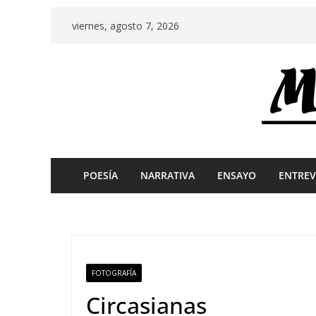
Skip
viernes, agosto 7, 2026
to
content
POESÍA
NARRATIVA
ENSAYO
ENTREV
FOTOGRAFÍA
Circasianas