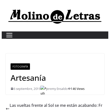
Skip
to
content
FOTOGRAFÍA
Artesanía
6 septiembre, 2019
Jeremy Ensaldo
146 Views
Las vueltas frente al Sol se me están acabando: Fr