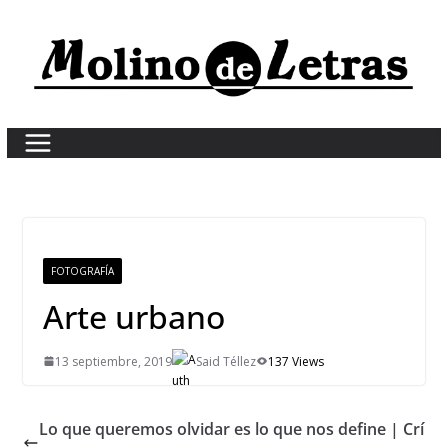
Skip
to
content
FOTOGRAFÍA
Arte urbano
13 septiembre, 2019
Said Téllez
137 Views
Lo que queremos olvidar es lo que nos define | Crí