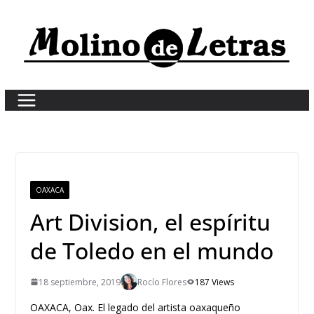
Skip
to
content
OAXACA
Art Division, el espíritu
de Toledo en el mundo
18 septiembre, 2019
Rocío Flores
187 Views
OAXACA, Oax. El legado del artista oaxaqueño