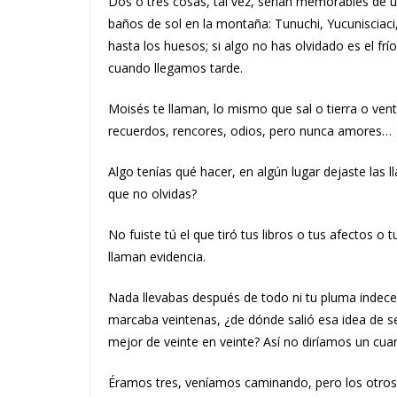
Dos o tres cosas, tal vez, serían memorables de 
baños de sol en la montaña: Tunuchi, Yucunisciaci
hasta los huesos; si algo no has olvidado es el fr
cuando llegamos tarde.
Moisés te llaman, lo mismo que sal o tierra o ven
recuerdos, rencores, odios, pero nunca amores…
Algo tenías qué hacer, en algún lugar dejaste las l
que no olvidas?
No fuiste tú el que tiró tus libros o tus afectos o 
llaman evidencia.
Nada llevabas después de todo ni tu pluma indecente
marcaba veintenas, ¿de dónde salió esa idea de s
mejor de veinte en veinte? Así no diríamos un cuar
Éramos tres, veníamos caminando, pero los otros 