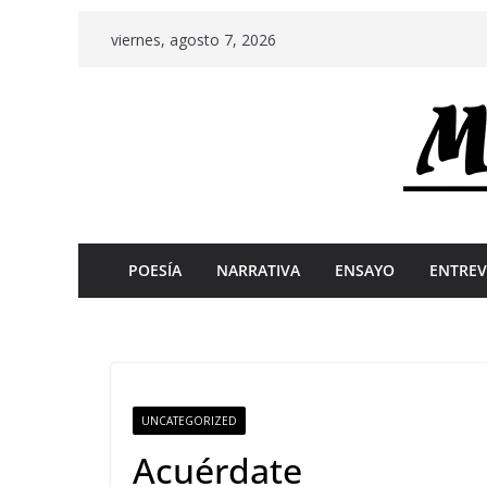
Skip
viernes, agosto 7, 2026
to
content
POESÍA
NARRATIVA
ENSAYO
ENTREV
UNCATEGORIZED
Acuérdate