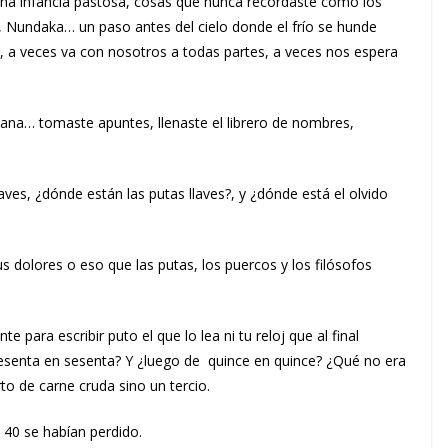
una infancia pastosa, cosas que nunca recordaste como los
, Nundaka… un paso antes del cielo donde el frío se hunde
ío, a veces va con nosotros a todas partes, a veces nos espera
tana… tomaste apuntes, llenaste el librero de nombres,
laves, ¿dónde están las putas llaves?, y ¿dónde está el olvido
tus dolores o eso que las putas, los puercos y los filósofos
 para escribir puto el que lo lea ni tu reloj que al final
esenta en sesenta? Y ¿luego de quince en quince? ¿Qué no era
to de carne cruda sino un tercio.
40 se habían perdido.