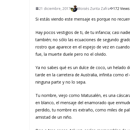
21 diciembre, 2017
Moisés Zurita Zafra
172 Views
Si estás viendo este mensaje es porque no recuerd
Hay pocos vestigios de ti, de tu infancia; casi na
también; no sólo las ecuaciones de segundo grado c
rostro que aparece en el espejo de vez en cuando, 
fue, la muerte duele pero no el olvido.
Ya no sabes qué es un dulce de coco, un helado d
tarde en la carretera de Australia, infinita como e
ninguna parte y no lo sepa.
Tu nombre, viejo como Matusalén, es una cáscara d
en blanco, el mensaje del enamorado que enmude
perdido, tu nombre es extraño, como miles de pal
amistad de un niño.