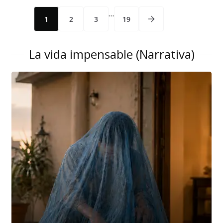
…
1
2
3
19
La vida impensable (Narrativa)