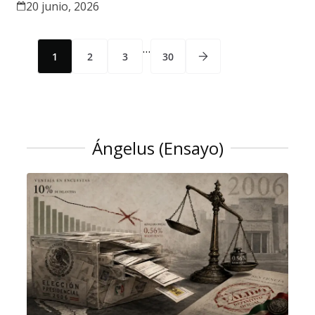
20 junio, 2026
…
1
2
3
30
Ángelus (Ensayo)