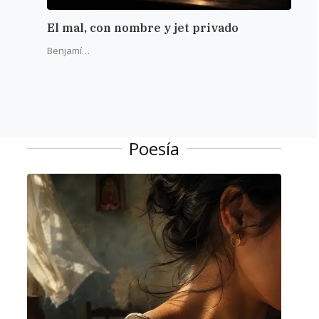
El mal, con nombre y jet privado
La r
del 
Benjamín Alba
Poesía