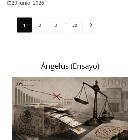
20 junio, 2026
…
1
2
3
30
Ángelus (Ensayo)