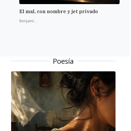
El mal, con nombre y jet privado
La r
del 
Benjamín Alba
Poesía