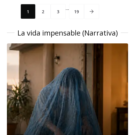
…
1
2
3
19
La vida impensable (Narrativa)