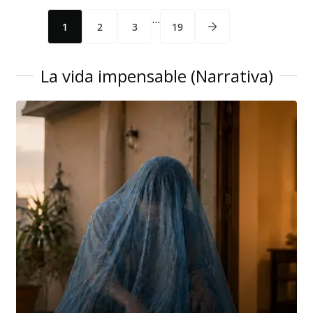
…
1
2
3
19
La vida impensable (Narrativa)