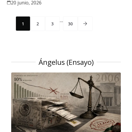
20 junio, 2026
…
1
2
3
30
Ángelus (Ensayo)