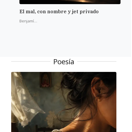
El mal, con nombre y jet privado
La r
del 
Benjamín Alba
Poesía